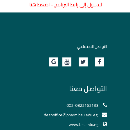
للدخول إلى رابط البرنامج - اضغط هنا
التواصل الاجتماعي
التواصل معنا
002-0822162133
deanoffice@pharm.bsu.edu.eg
www.bsu.edu.eg