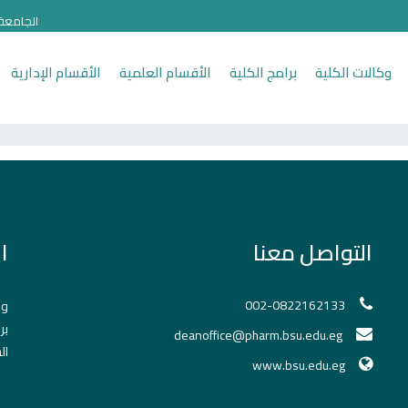
الجامعة
وكالات الكلية
برامج الكلية
الأقسام العلمية
الأقسام الإدارية
التواصل معنا
ا
002-0822162133
وح
بر
deanoffice@pharm.bsu.edu.eg
ال
www.bsu.edu.eg