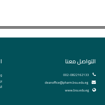
التواصل معنا
ا
002-0822162133
وح
بر
deanoffice@pharm.bsu.edu.eg
ال
www.bsu.edu.eg