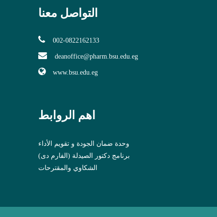
التواصل معنا
002-0822162133
deanoffice@pharm.bsu.edu.eg
www.bsu.edu.eg
اهم الروابط
وحدة ضمان الجودة و تقويم الأداء
برنامج دكتور الصيدلة (الفارم دى)
الشكاوي والمقترحات