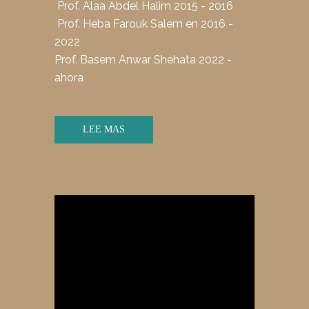
Prof. Alaa Abdel Halim 2015 - 2016
Prof. Heba Farouk Salem en 2016 -
2022
Prof. Basem Anwar Shehata 2022 -
ahora
LEE MAS