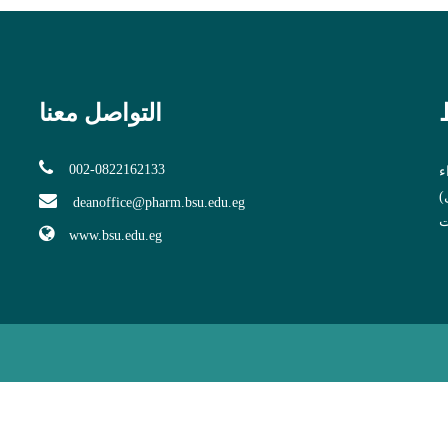
التواصل معنا
002-0822162133
ء
ى
deanoffice@pharm.bsu.edu.eg
ت
www.bsu.edu.eg