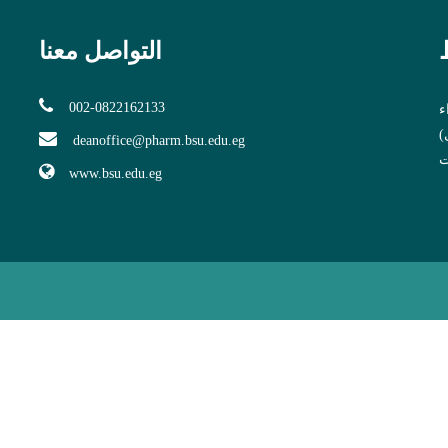
التواصل معنا
002-0822162133
ء
ى
deanoffice@pharm.bsu.edu.eg
ت
www.bsu.edu.eg