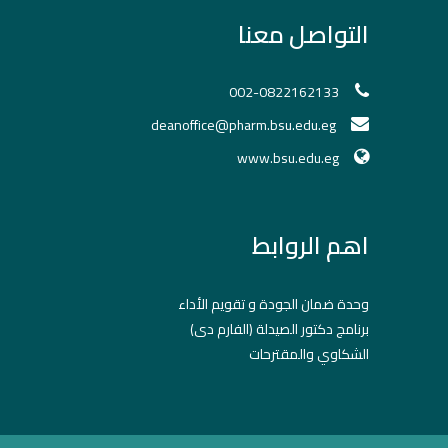
التواصل معنا
002-0822162133
deanoffice@pharm.bsu.edu.eg
www.bsu.edu.eg
اهم الروابط
وحدة ضمان الجودة و تقويم الأداء
برنامج دكتور الصيدلة (الفارم دى)
الشكاوي والمقترحات