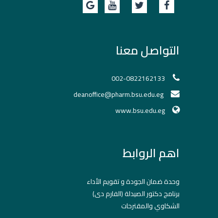
التواصل معنا
002-0822162133
deanoffice@pharm.bsu.edu.eg
www.bsu.edu.eg
اهم الروابط
وحدة ضمان الجودة و تقويم الأداء
برنامج دكتور الصيدلة (الفارم دى)
الشكاوي والمقترحات