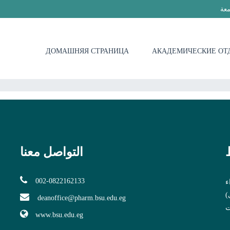
معة
ДОМАШНЯЯ СТРАНИЦА
АКАДЕМИЧЕСКИЕ ОТ
التواصل معنا
002-0822162133
ء
)
deanoffice@pharm.bsu.edu.eg
ت
www.bsu.edu.eg