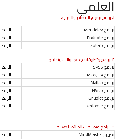
العلمي
١. برامج توثيق المصادر والمراجع
برنامج Mendeley
الرابط
برنامج Endnote
الرابط
برنامج Zotero
الرابط
٢. برامج وتطبيقات جمع البيانات وتحليلها
برنامج SPSS
الرابط
برنامج MaxQDA
الرابط
برنامج Matlab
الرابط
برنامج NVivo
الرابط
برنامج Gnuplot
الرابط
برنامج Dedoose
الرابط
٣. برامج وتطبيقات الخرائط الذهنية
تطبيق MindMeister
الرابط