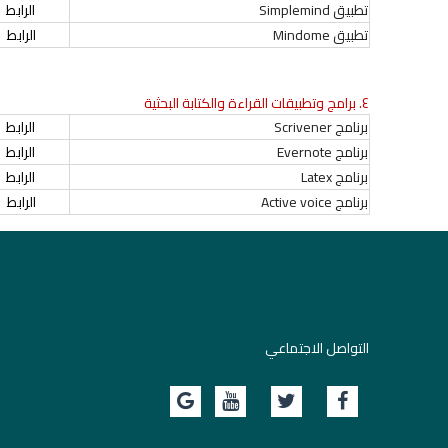
تطبيق Simplemind
الرابط
تطبيق Mindome
الرابط
٤. برامج وتطبيقات القراءة والكتابة البحثية
برنامج Scrivener
الرابط
برنامج Evernote
الرابط
برنامج Latex
الرابط
برنامج Active voice
الرابط
التواصل الاجتماعي