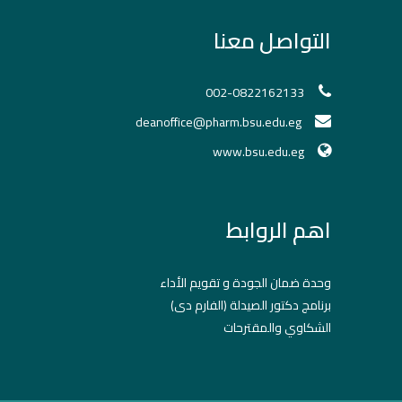
التواصل معنا
002-0822162133
deanoffice@pharm.bsu.edu.eg
www.bsu.edu.eg
اهم الروابط
وحدة ضمان الجودة و تقويم الأداء
برنامج دكتور الصيدلة (الفارم دى)
الشكاوي والمقترحات