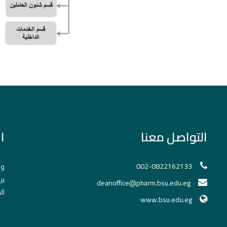
التواصل معنا
ا
002-0822162133
وح
بر
deanoffice@pharm.bsu.edu.eg
ال
www.bsu.edu.eg