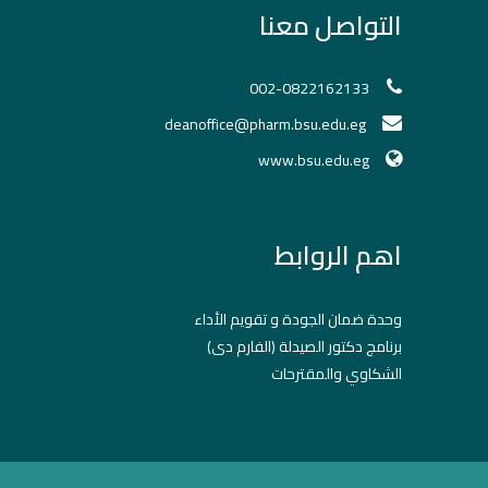
التواصل معنا
002-0822162133
deanoffice@pharm.bsu.edu.eg
www.bsu.edu.eg
اهم الروابط
وحدة ضمان الجودة و تقويم الأداء
برنامج دكتور الصيدلة (الفارم دى)
الشكاوي والمقترحات