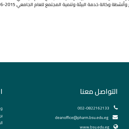
 وأنشطة وكالة خدمة البيئة وتنمية المجتمع للعام الجامعي 2015-2016
التواصل معنا
ا
002-0822162133
وح
بر
deanoffice@pharm.bsu.edu.eg
ال
www.bsu.edu.eg