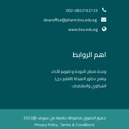
002-0822162133
deanoffice@pharm.bsu.edu.eg
www.bsu.edu.eg
اهم الروابط
وحدة ضمان الجودة و تقويم الأداء
برنامج دكتور الصيدلة (الفارم دى)
الشكاوي والمقترحات
جميع الحقوق محفوظه جامعة بني سويف @2022
Privacy Policy , Terms & Conditions